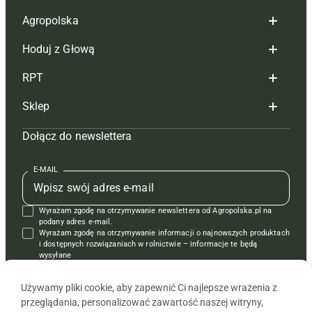
Agropolska
Hoduj z Głową
Redakcja
RPT
Reklama
Hoduj z głową bydło
Sklep
Tagi
Hoduj z głową świnie
Redakcja
Dołącz do newslettera
Mapa serwisu
Prenumerata
Prenumerata
Czasopisma i prenumerata
Kontakt
Redakcja
Reklama
Książki
E-MAIL
Regulamin
Kontakt
Kontakt
Regulamin
Wyrażam zgodę na otrzymywanie newslettera od Agropolska.pl na
Polityka prywatności
Reklama
Krzyżówki
podany adres e-mail.
Wyrażam zgodę na otrzymywanie informacji o najnowszych produktach
i dostępnych rozwiązaniach w rolnictwie – informacje te będą
wysyłane
od APRA sp. z o.o. w imieniu partnerów.
Używamy pliki cookie, aby zapewnić Ci najlepsze wrażenia z
przeglądania, personalizować zawartość naszej witryny,