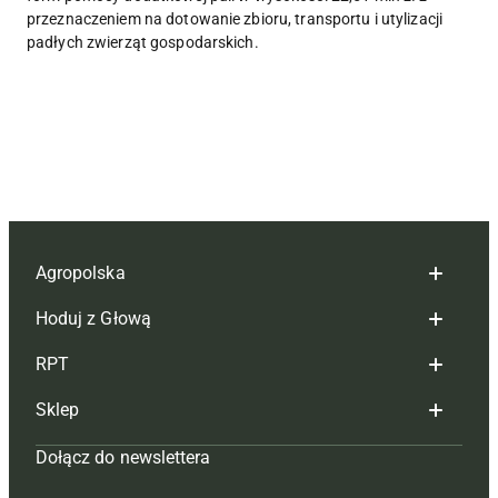
przeznaczeniem na dotowanie zbioru, transportu i utylizacji
padłych zwierząt gospodarskich.
Agropolska
Hoduj z Głową
Redakcja
RPT
Reklama
Hoduj z głową bydło
Sklep
Tagi
Hoduj z głową świnie
Redakcja
Dołącz do newslettera
Mapa serwisu
Prenumerata
Prenumerata
Czasopisma i prenumerata