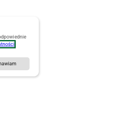
 odpowiednie
atności
.
mawiam