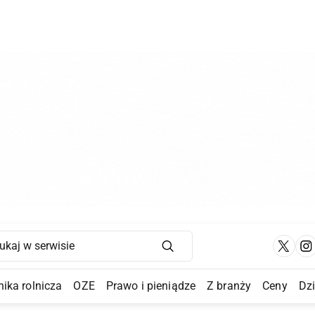
Main Navigation
ika rolnicza
OZE
Prawo i pieniądze
Z branży
Ceny
Dz
a Submenu