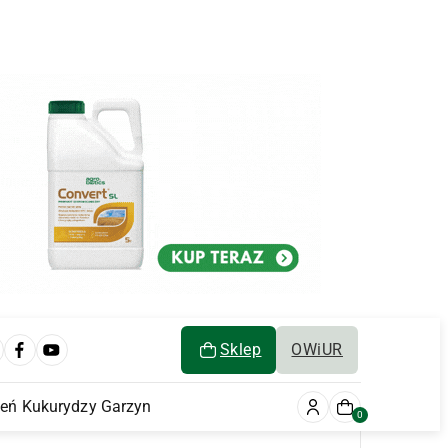
Sklep
OWiUR
ień Kukurydzy Garzyn
0