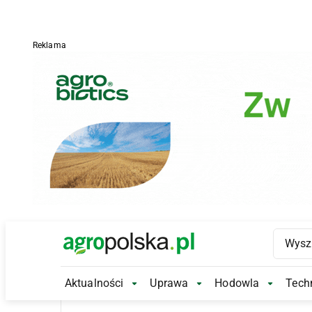
Reklama
Main Logo
Aktualności
Uprawa
Hodowla
Techn
Aktualności Submenu
Uprawa Submenu
Hodowl