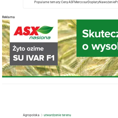
Popularne tematy:
Ceny
ASF
Mercosur
Dopłaty
Nawożenie
P
Reklama
Agropolska
utwardzenie terenu