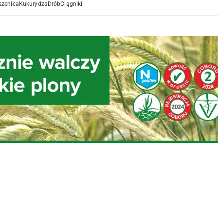
szenica
Kukurydza
Drób
Ciągniki