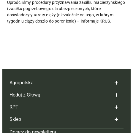
Uprościliśmy procedury przyznawania zasiłku macierzyńskiego
i zasiłku pogrzebowego dla ubezpieczonych, które
doświadczyły utraty ciąży (niezależnie od tego, w którym
tygodniu ciąży doszło do poronienia) – informuje KRUS.
Agropolska
Hoduj z Głową
Redakcja
RPT
Reklama
Hoduj z głową bydło
Sklep
Tagi
Hoduj z głową świnie
Redakcja
Dołącz do newslettera
Mapa serwisu