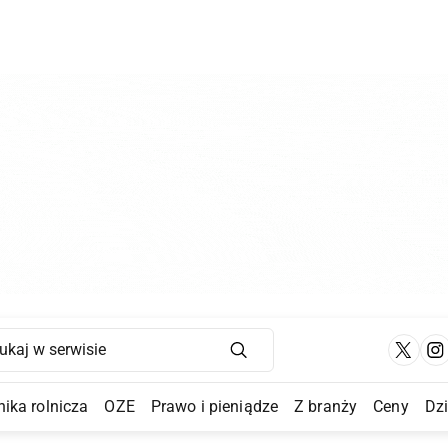
Main Navigation
ika rolnicza
OZE
Prawo i pieniądze
Z branży
Ceny
Dz
a Submenu