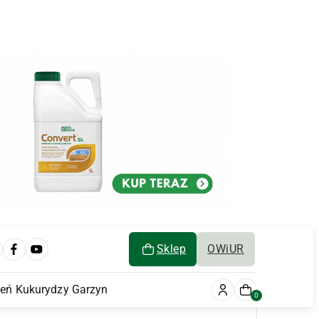
Sklep
OWiUR
ień Kukurydzy Garzyn
0