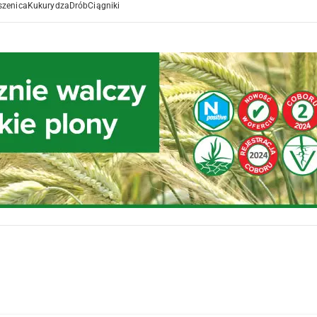
szenica
Kukurydza
Drób
Ciągniki