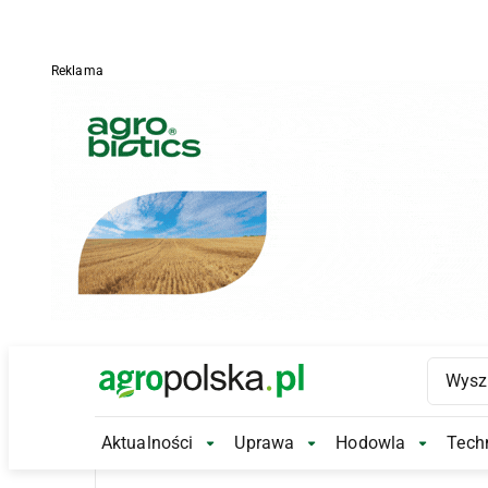
Reklama
Main Logo
Aktualności
Uprawa
Hodowla
Techn
Aktualności Submenu
Uprawa Submenu
Hodowl