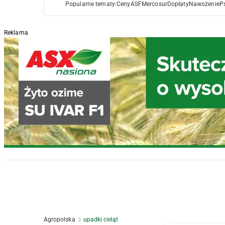
Popularne tematy:
Ceny
ASF
Mercosur
Dopłaty
Nawożenie
P
Reklama
Agropolska
upadki cieląt