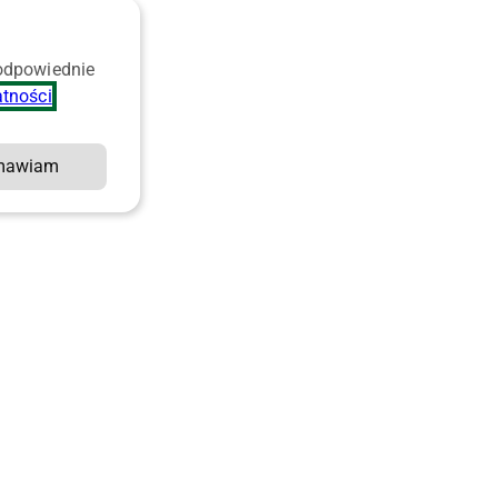
 odpowiednie
atności
.
mawiam