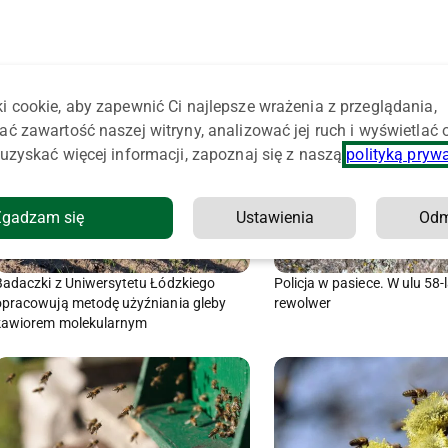
i cookie, aby zapewnić Ci najlepsze wrażenia z przeglądania,
ać zawartość naszej witryny, analizować jej ruch i wyświetlać
uzyskać więcej informacji, zapoznaj się z naszą
polityką pryw
Zgadzam się
Ustawienia
Od
Badaczki z Uniwersytetu Łódzkiego
Policja w pasiece. W ulu 58-
opracowują metodę użyźniania gleby
rewolwer
kawiorem molekularnym