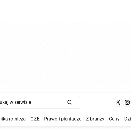
Main Navigation
ika rolnicza
OZE
Prawo i pieniądze
Z branży
Ceny
Dz
a Submenu