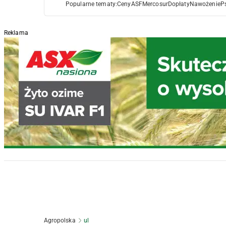
Popularne tematy:
Ceny
ASF
Mercosur
Dopłaty
Nawożenie
P
Reklama
Agropolska
ul