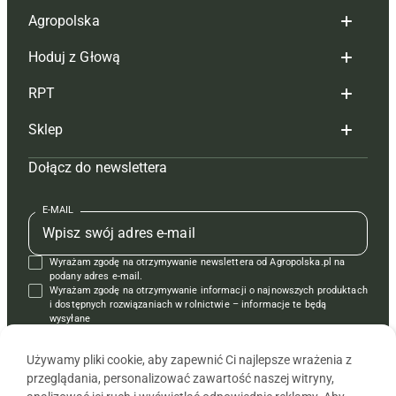
Agropolska
Hoduj z Głową
Redakcja
RPT
Reklama
Hoduj z głową bydło
Sklep
Tagi
Hoduj z głową świnie
Redakcja
Dołącz do newslettera
Mapa serwisu
Prenumerata
Prenumerata
Czasopisma i prenumerata
Kontakt
Redakcja
Reklama
Książki
E-MAIL
Regulamin
Kontakt
Kontakt
Regulamin
Wyrażam zgodę na otrzymywanie newslettera od Agropolska.pl na
Polityka prywatności
Reklama
Krzyżówki
podany adres e-mail.
Wyrażam zgodę na otrzymywanie informacji o najnowszych produktach
i dostępnych rozwiązaniach w rolnictwie – informacje te będą
wysyłane
od APRA sp. z o.o. w imieniu partnerów.
Używamy pliki cookie, aby zapewnić Ci najlepsze wrażenia z
przeglądania, personalizować zawartość naszej witryny,