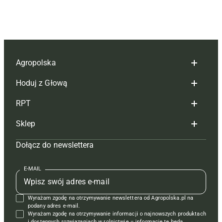
Agropolska
Hoduj z Głową
Redakcja
RPT
Reklama
Hoduj z głową bydło
Sklep
Tagi
Hoduj z głową świnie
Redakcja
Dołącz do newslettera
Mapa serwisu
Prenumerata
Prenumerata
Czasopisma i prenumerata
Kontakt
Redakcja
Reklama
Książki
E-MAIL
Regulamin
Kontakt
Kontakt
Regulamin
Wyrażam zgodę na otrzymywanie newslettera od Agropolska.pl na
Polityka prywatności
Reklama
Krzyżówki
podany adres e-mail.
Wyrażam zgodę na otrzymywanie informacji o najnowszych produktach
i dostępnych rozwiązaniach w rolnictwie – informacje te będą