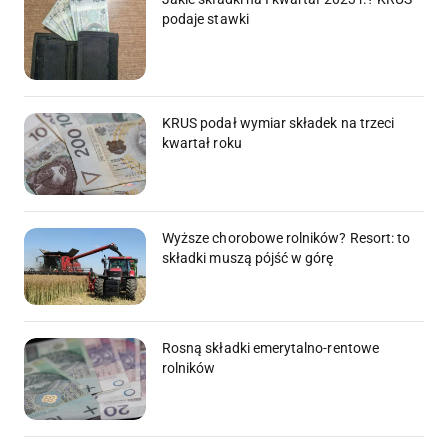
podaje stawki
KRUS podał wymiar składek na trzeci
kwartał roku
Wyższe chorobowe rolników? Resort: to
składki muszą pójść w górę
Rosną składki emerytalno-rentowe
rolników