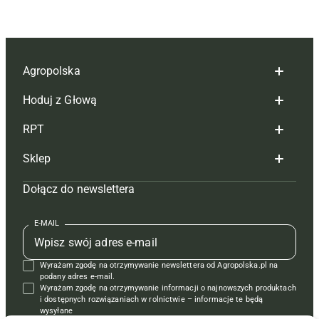
Agropolska
Hoduj z Głową
Redakcja
RPT
Reklama
Hoduj z głową bydło
Sklep
Tagi
Hoduj z głową świnie
Redakcja
Dołącz do newslettera
Mapa serwisu
Prenumerata
Prenumerata
Czasopisma i prenumerata
Kontakt
Redakcja
Reklama
Książki
E-MAIL
Regulamin
Kontakt
Kontakt
Regulamin
Wyrażam zgodę na otrzymywanie newslettera od Agropolska.pl na
Polityka prywatności
Reklama
Krzyżówki
podany adres e-mail.
Wyrażam zgodę na otrzymywanie informacji o najnowszych produktach
i dostępnych rozwiązaniach w rolnictwie – informacje te będą
wysyłane