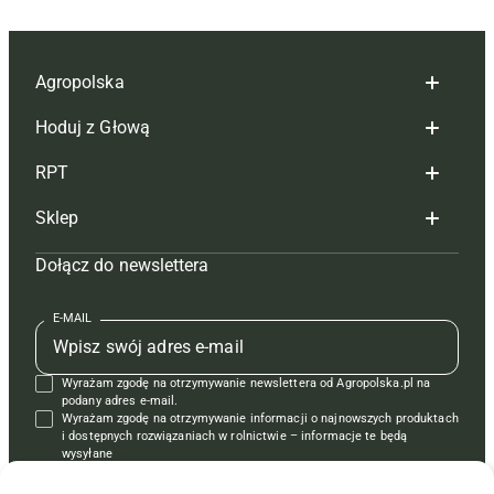
Agropolska
Hoduj z Głową
Redakcja
RPT
Reklama
Hoduj z głową bydło
Sklep
Tagi
Hoduj z głową świnie
Redakcja
Dołącz do newslettera
Mapa serwisu
Prenumerata
Prenumerata
Czasopisma i prenumerata
Kontakt
Redakcja
Reklama
Książki
E-MAIL
Regulamin
Kontakt
Kontakt
Regulamin
Wyrażam zgodę na otrzymywanie newslettera od Agropolska.pl na
Polityka prywatności
Reklama
Krzyżówki
podany adres e-mail.
Wyrażam zgodę na otrzymywanie informacji o najnowszych produktach
i dostępnych rozwiązaniach w rolnictwie – informacje te będą
wysyłane
od APRA sp. z o.o. w imieniu partnerów.