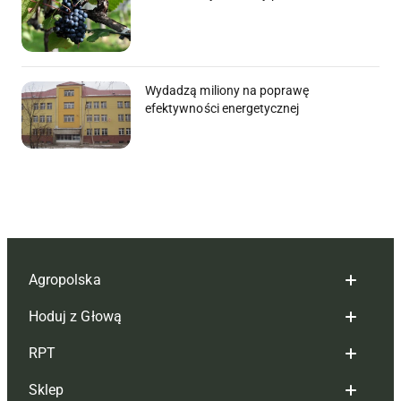
Wydadzą miliony na poprawę
efektywności energetycznej
Agropolska
Hoduj z Głową
Redakcja
RPT
Reklama
Hoduj z głową bydło
Sklep
Tagi
Hoduj z głową świnie
Redakcja