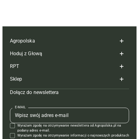
Agropolska
Hoduj z Głową
Redakcja
RPT
Reklama
Hoduj z głową bydło
Sklep
Tagi
Hoduj z głową świnie
Redakcja
Dołącz do newslettera
Mapa serwisu
Prenumerata
Prenumerata
Czasopisma i prenumerata
Kontakt
Redakcja
Reklama
Książki
E-MAIL
Regulamin
Kontakt
Kontakt
Regulamin
Wyrażam zgodę na otrzymywanie newslettera od Agropolska.pl na
Polityka prywatności
Reklama
Krzyżówki
podany adres e-mail.
Wyrażam zgodę na otrzymywanie informacji o najnowszych produktach