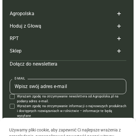
Agropolska
Hoduj z Głową
Redakcja
RPT
Reklama
Hoduj z głową bydło
Sklep
Tagi
Hoduj z głową świnie
Redakcja
Dołącz do newslettera
Mapa serwisu
Prenumerata
Prenumerata
Czasopisma i prenumerata
Kontakt
Redakcja
Reklama
Książki
E-MAIL
Regulamin
Kontakt
Kontakt
Regulamin
Wyrażam zgodę na otrzymywanie newslettera od Agropolska.pl na
Polityka prywatności
Reklama
Krzyżówki
podany adres e-mail.
Wyrażam zgodę na otrzymywanie informacji o najnowszych produktach
i dostępnych rozwiązaniach w rolnictwie – informacje te będą
wysyłane
od APRA sp. z o.o. w imieniu partnerów.
Używamy pliki cookie, aby zapewnić Ci najlepsze wrażenia z