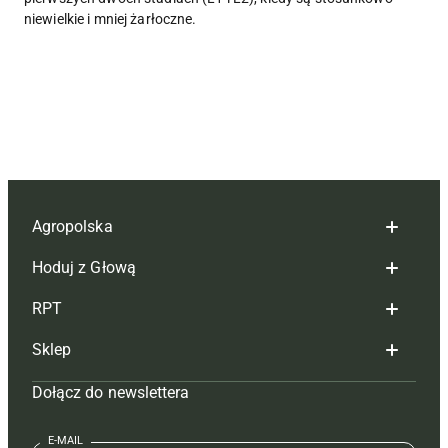
niewielkie i mniej żarłoczne.
Agropolska
Hoduj z Głową
Redakcja
RPT
Reklama
Hoduj z głową bydło
Sklep
Tagi
Hoduj z głową świnie
Redakcja
Dołącz do newslettera
Mapa serwisu
Prenumerata
Prenumerata
Czasopisma i prenumerata
Kontakt
Redakcja
Reklama
Książki
E-MAIL