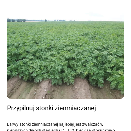
Przypilnuj stonki ziemniaczanej
Larwy stonki ziemniaczanej najlepiej jest zwalczać w
pierwszych dwóch stadiach (L1 i L2), kiedy są stosunkowo