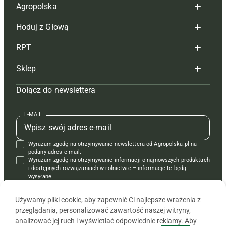
Agropolska
Hoduj z Głową
Redakcja
RPT
Reklama
Hoduj z głową bydło
Sklep
Tagi
Hoduj z głową świnie
Redakcja
Dołącz do newslettera
Mapa serwisu
Prenumerata
Prenumerata
Czasopisma i prenumerata
Kontakt
Redakcja
Reklama
Książki
E-MAIL
Regulamin
Kontakt
Kontakt
Regulamin
Wyrażam zgodę na otrzymywanie newslettera od Agropolska.pl na
Polityka prywatności
Reklama
Krzyżówki
podany adres e-mail.
Wyrażam zgodę na otrzymywanie informacji o najnowszych produktach
i dostępnych rozwiązaniach w rolnictwie – informacje te będą
wysyłane
od APRA sp. z o.o. w imieniu partnerów.
Używamy pliki cookie, aby zapewnić Ci najlepsze wrażenia z
przeglądania, personalizować zawartość naszej witryny,
analizować jej ruch i wyświetlać odpowiednie reklamy. Aby