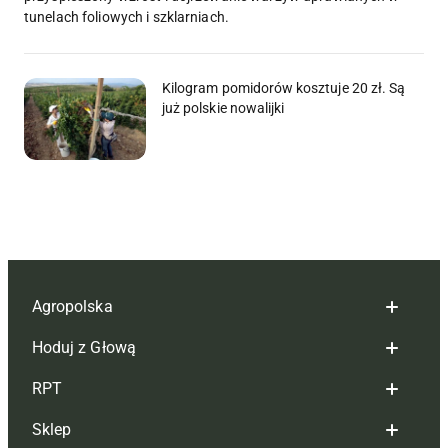
tunelach foliowych i szklarniach.
Kilogram pomidorów kosztuje 20 zł. Są
już polskie nowalijki
Agropolska
Hoduj z Głową
Redakcja
RPT
Reklama
Hoduj z głową bydło
Sklep
Tagi
Hoduj z głową świnie
Redakcja