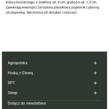
koloru brunatnego, o średnicy ok. 4 cm, grubości ok. 1,5 cm.
Zawierają wewnątrz zatopiony plastikowy pojemnik z płynną
szczepionką. Nie można ich dotykać i niszczyć.
Agropolska
Hoduj z Głową
Redakcja
RPT
Reklama
Hoduj z głową bydło
Sklep
Tagi
Hoduj z głową świnie
Redakcja
Dołącz do newslettera
Mapa serwisu
Prenumerata
Prenumerata
Czasopisma i prenumerata