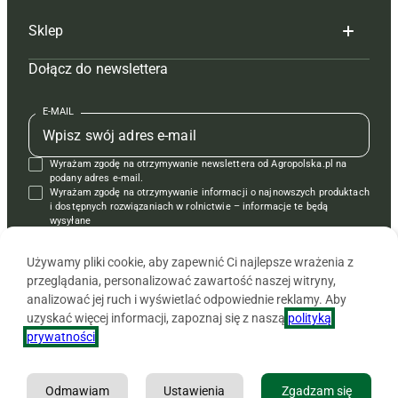
Reklama
Hoduj z głową bydło
Sklep
Tagi
Hoduj z głową świnie
Redakcja
Dołącz do newslettera
Mapa serwisu
Prenumerata
Prenumerata
Czasopisma i prenumerata
Kontakt
Redakcja
Reklama
Książki
E-MAIL
Regulamin
Kontakt
Kontakt
Regulamin
Wyrażam zgodę na otrzymywanie newslettera od Agropolska.pl na
Polityka prywatności
Reklama
Krzyżówki
podany adres e-mail.
Wyrażam zgodę na otrzymywanie informacji o najnowszych produktach
i dostępnych rozwiązaniach w rolnictwie – informacje te będą
wysyłane
od APRA sp. z o.o. w imieniu partnerów.
Używamy pliki cookie, aby zapewnić Ci najlepsze wrażenia z
przeglądania, personalizować zawartość naszej witryny,
analizować jej ruch i wyświetlać odpowiednie reklamy. Aby
uzyskać więcej informacji, zapoznaj się z naszą
polityką
prywatności
.
Odmawiam
Ustawienia
Zgadzam się
Copyright © 2026 Agencja Promocji Rolnictwa i Agrobiznesu APRA