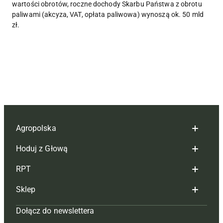
wartości obrotów, roczne dochody Skarbu Państwa z obrotu
paliwami (akcyza, VAT, opłata paliwowa) wynoszą ok. 50 mld
zł.
Agropolska
Hoduj z Głową
Redakcja
RPT
Reklama
Hoduj z głową bydło
Sklep
Tagi
Hoduj z głową świnie
Redakcja
Dołącz do newslettera
Mapa serwisu
Prenumerata
Prenumerata
Czasopisma i prenumerata