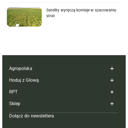
Satelity wyręczą komisje w szacowaniu
strat
Agropolska
Hoduj z Głową
Redakcja
RPT
Reklama
Hoduj z głową bydło
Sklep
Tagi
Hoduj z głową świnie
Redakcja
Dołącz do newslettera
Mapa serwisu
Prenumerata
Prenumerata
Czasopisma i prenumerata