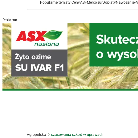
Popularne tematy:
Ceny
ASF
Mercosur
Dopłaty
Nawożenie
P
Reklama
Agropolska
szacowania szkód w uprawach