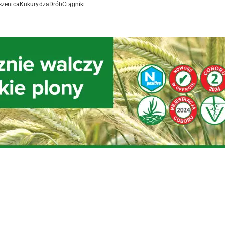
szenica
Kukurydza
Drób
Ciągniki