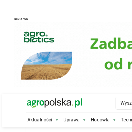
Reklama
Main Logo
Aktualności
Uprawa
Hodowla
Techn
Aktualności Submenu
Uprawa Submenu
Hodowl