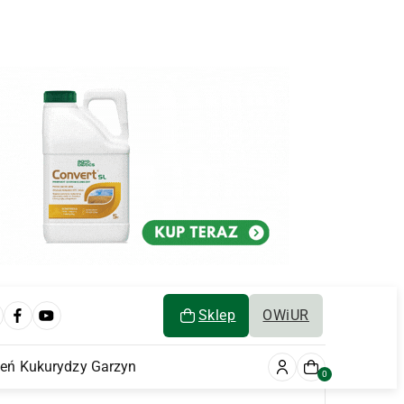
Sklep
OWiUR
ień Kukurydzy Garzyn
0