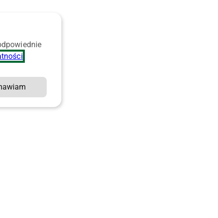
 odpowiednie
atności
.
mawiam