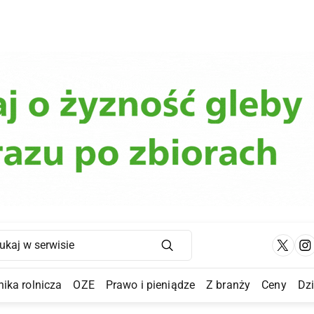
Main Navigation
ika rolnicza
OZE
Prawo i pieniądze
Z branży
Ceny
Dz
a Submenu