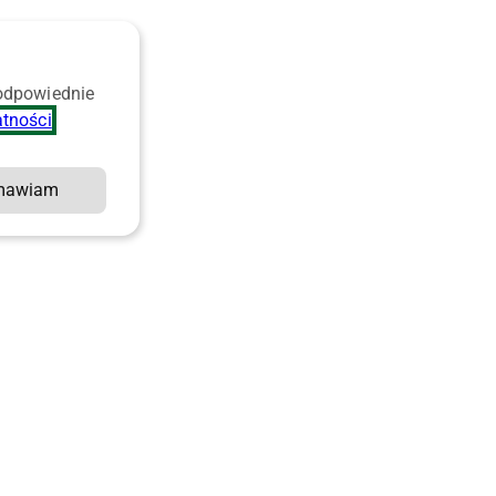
 odpowiednie
atności
.
mawiam