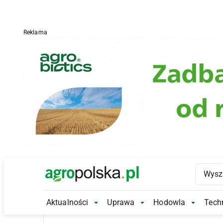
Reklama
Main Logo
Aktualności
Uprawa
Hodowla
Techn
Aktualności Submenu
Uprawa Submenu
Hodowl