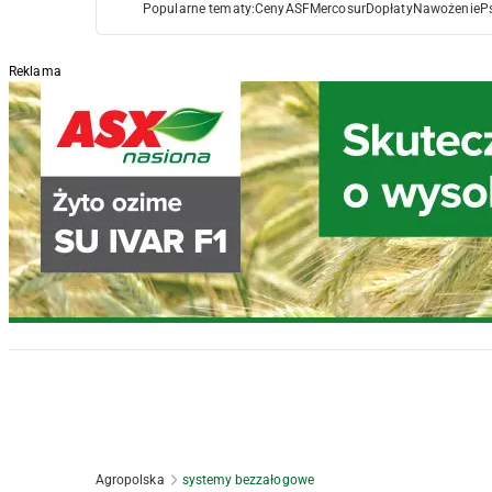
Popularne tematy:
Ceny
ASF
Mercosur
Dopłaty
Nawożenie
P
Reklama
Agropolska
systemy bezzałogowe