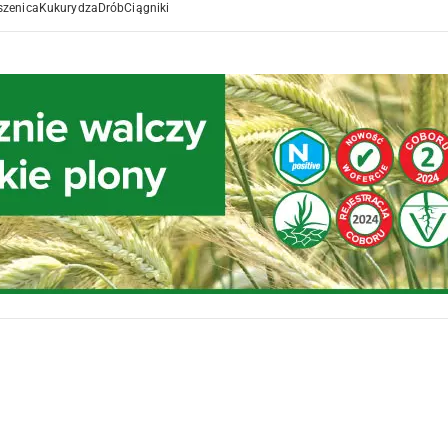
szenica
Kukurydza
Drób
Ciągniki