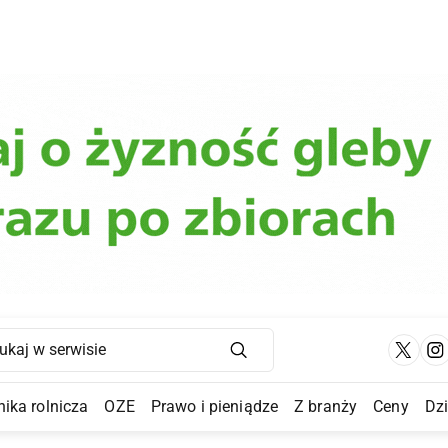
Main Navigation
ika rolnicza
OZE
Prawo i pieniądze
Z branży
Ceny
Dz
a Submenu