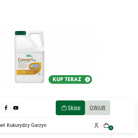
Sklep
OWiUR
ień Kukurydzy Garzyn
0