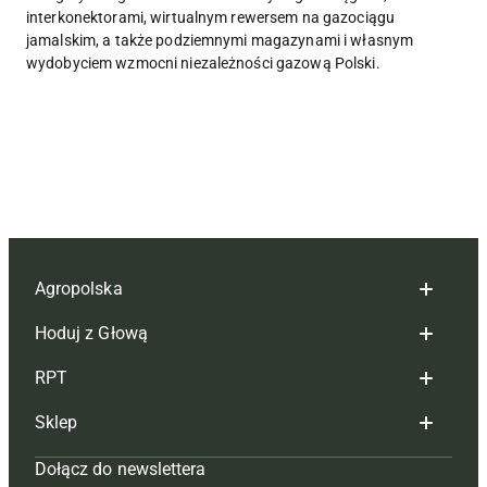
interkonektorami, wirtualnym rewersem na gazociągu
jamalskim, a także podziemnymi magazynami i własnym
wydobyciem wzmocni niezależności gazową Polski.
Agropolska
Hoduj z Głową
Redakcja
RPT
Reklama
Hoduj z głową bydło
Sklep
Tagi
Hoduj z głową świnie
Redakcja
Dołącz do newslettera
Mapa serwisu
Prenumerata
Prenumerata
Czasopisma i prenumerata