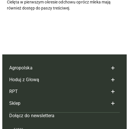
Cielęta w pierwszym okresie odchowu oprócz mleka mają
również dostęp do paszy treściwej.
Agropolska
Hoduj z Głową
Redakcja
RPT
Reklama
Hoduj z głową bydło
Sklep
Tagi
Hoduj z głową świnie
Redakcja
Dołącz do newslettera
Mapa serwisu
Prenumerata
Prenumerata
Czasopisma i prenumerata
Kontakt
Redakcja
Reklama
Książki