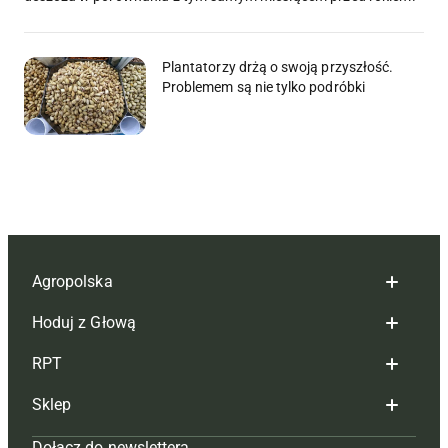
Plantatorzy drżą o swoją przyszłość.
Problemem są nie tylko podróbki
Agropolska
Hoduj z Głową
Redakcja
RPT
Reklama
Hoduj z głową bydło
Sklep
Tagi
Hoduj z głową świnie
Redakcja
Dołącz do newslettera