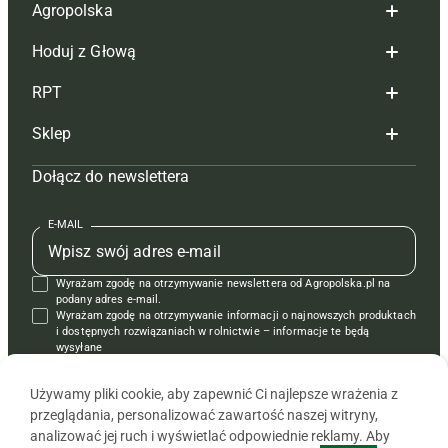
Agropolska
Hoduj z Głową
Redakcja
RPT
Reklama
Hoduj z głową bydło
Sklep
Tagi
Hoduj z głową świnie
Redakcja
Dołącz do newslettera
Mapa serwisu
Prenumerata
Prenumerata
Czasopisma i prenumerata
Kontakt
Redakcja
Reklama
Książki
E-MAIL
Regulamin
Kontakt
Kontakt
Regulamin
Wyrażam zgodę na otrzymywanie newslettera od Agropolska.pl na
Polityka prywatności
Reklama
Krzyżówki
podany adres e-mail.
Wyrażam zgodę na otrzymywanie informacji o najnowszych produktach
i dostępnych rozwiązaniach w rolnictwie – informacje te będą
wysyłane
od APRA sp. z o.o. w imieniu partnerów.
Używamy pliki cookie, aby zapewnić Ci najlepsze wrażenia z
przeglądania, personalizować zawartość naszej witryny,
analizować jej ruch i wyświetlać odpowiednie reklamy. Aby