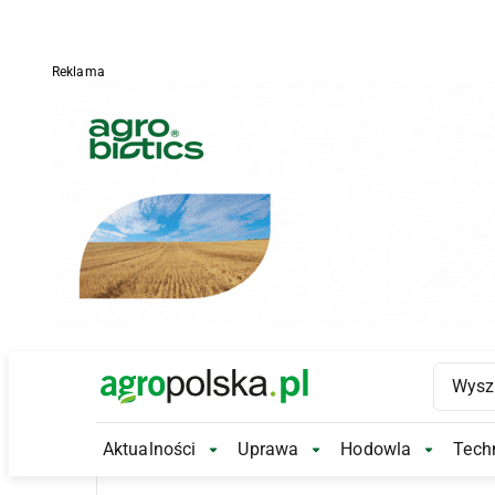
Reklama
Main Logo
Aktualności
Uprawa
Hodowla
Techn
Aktualności Submenu
Uprawa Submenu
Hodowl