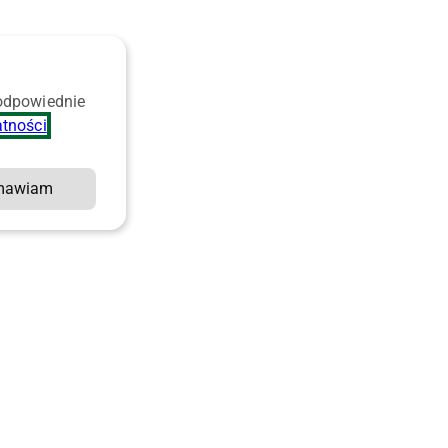
 odpowiednie
atności
.
mawiam