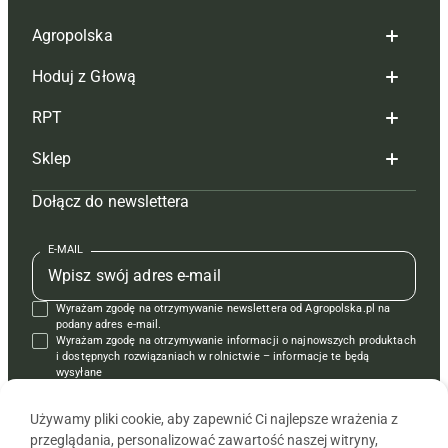
Agropolska
Hoduj z Głową
Redakcja
RPT
Reklama
Hoduj z głową bydło
Sklep
Tagi
Hoduj z głową świnie
Redakcja
Dołącz do newslettera
Mapa serwisu
Prenumerata
Prenumerata
Czasopisma i prenumerata
Kontakt
Redakcja
Reklama
Książki
E-MAIL
Regulamin
Kontakt
Kontakt
Regulamin
Wyrażam zgodę na otrzymywanie newslettera od Agropolska.pl na
Polityka prywatności
Reklama
Krzyżówki
podany adres e-mail.
Wyrażam zgodę na otrzymywanie informacji o najnowszych produktach
i dostępnych rozwiązaniach w rolnictwie – informacje te będą
wysyłane
od APRA sp. z o.o. w imieniu partnerów.
Używamy pliki cookie, aby zapewnić Ci najlepsze wrażenia z
przeglądania, personalizować zawartość naszej witryny,