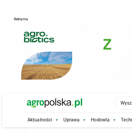
Reklama
Main Logo
Aktualności
Uprawa
Hodowla
Techn
Aktualności Submenu
Uprawa Submenu
Hodowl