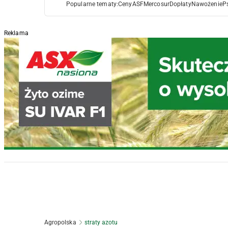
Popularne tematy:
Ceny
ASF
Mercosur
Dopłaty
Nawożenie
P
Reklama
Agropolska
straty azotu