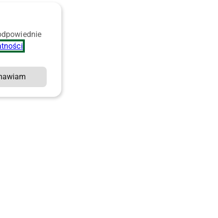
 odpowiednie
atności
.
mawiam