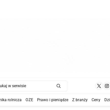
Main Navigation
ika rolnicza
OZE
Prawo i pieniądze
Z branży
Ceny
Dz
a Submenu