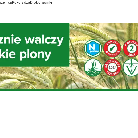
szenica
Kukurydza
Drób
Ciągniki