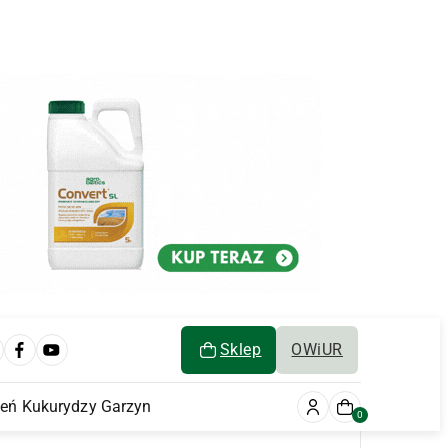
Sklep
OWiUR
ień Kukurydzy Garzyn
0