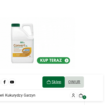
Sklep
OWiUR
ień Kukurydzy Garzyn
0