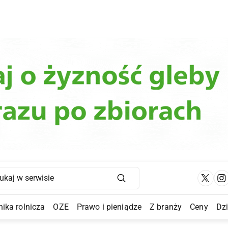
Main Navigation
ika rolnicza
OZE
Prawo i pieniądze
Z branży
Ceny
Dz
a Submenu