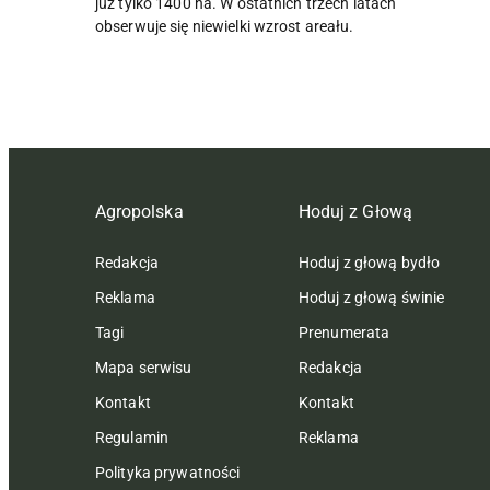
już tylko 1400 ha. W ostatnich trzech latach
obserwuje się niewielki wzrost areału.
Agropolska
Hoduj z Głową
Redakcja
Hoduj z głową bydło
Reklama
Hoduj z głową świnie
Tagi
Prenumerata
Mapa serwisu
Redakcja
Kontakt
Kontakt
Regulamin
Reklama
Polityka prywatności