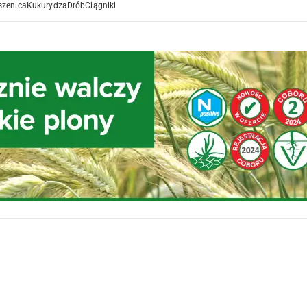
szenica
Kukurydza
Drób
Ciągniki