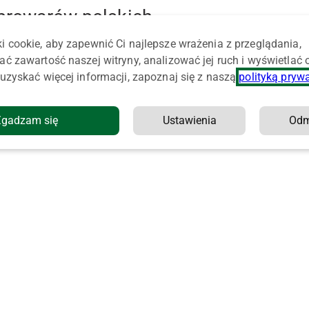
 browarów polskich
i cookie, aby zapewnić Ci najlepsze wrażenia z przeglądania,
ać zawartość naszej witryny, analizować jej ruch i wyświetlać
uzyskać więcej informacji, zapoznaj się z naszą
polityką pryw
Zgadzam się
Ustawienia
Od