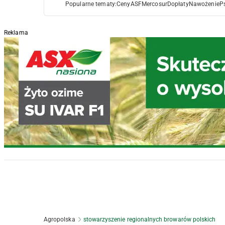
Popularne tematy:
Ceny
ASF
Mercosur
Dopłaty
Nawożenie
P
Reklama
Agropolska
stowarzyszenie regionalnych browarów polskich