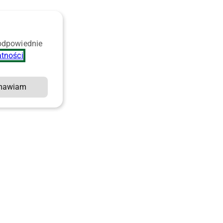
 odpowiednie
atności
.
mawiam