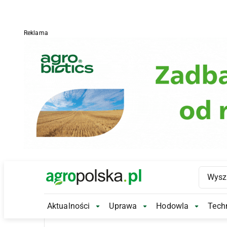
Reklama
Main Logo
Aktualności
Uprawa
Hodowla
Techn
Aktualności Submenu
Uprawa Submenu
Hodowl