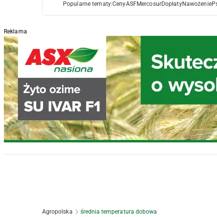
Popularne tematy:
Ceny
ASF
Mercosur
Dopłaty
Nawożenie
P
Reklama
Agropolska
średnia temperatura dobowa