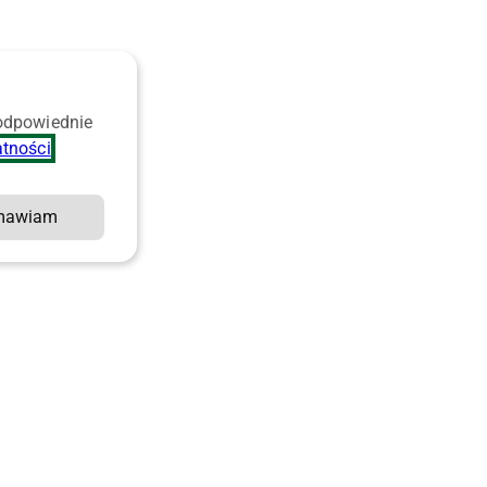
 odpowiednie
atności
.
mawiam