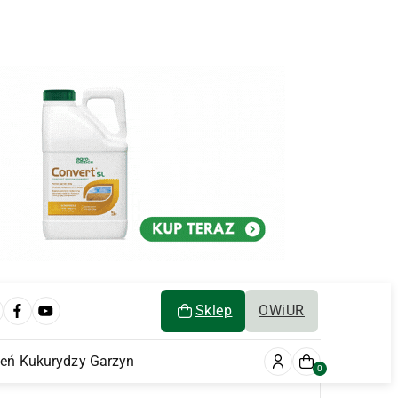
Sklep
OWiUR
ień Kukurydzy Garzyn
0