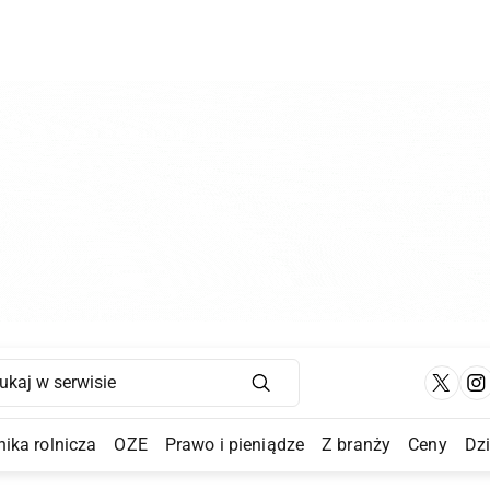
Main Navigation
ika rolnicza
OZE
Prawo i pieniądze
Z branży
Ceny
Dz
a Submenu