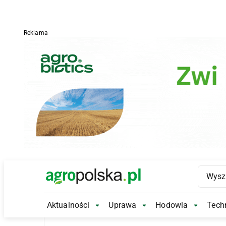
Reklama
Main Logo
Aktualności
Uprawa
Hodowla
Techn
Aktualności Submenu
Uprawa Submenu
Hodowl