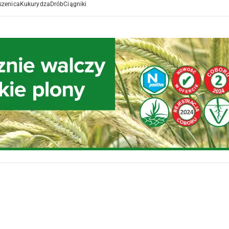
szenica
Kukurydza
Drób
Ciągniki