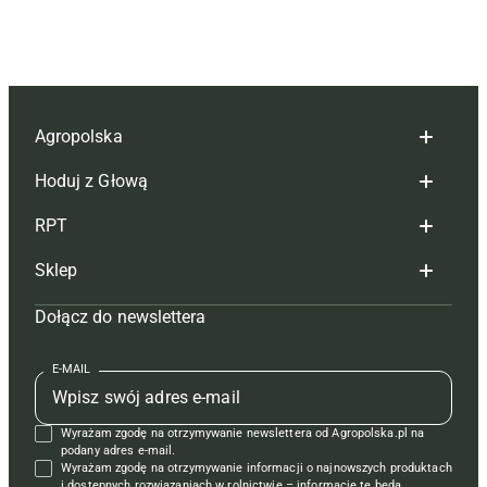
Agropolska
Hoduj z Głową
Redakcja
RPT
Reklama
Hoduj z głową bydło
Sklep
Tagi
Hoduj z głową świnie
Redakcja
Dołącz do newslettera
Mapa serwisu
Prenumerata
Prenumerata
Czasopisma i prenumerata
Kontakt
Redakcja
Reklama
Książki
E-MAIL
Regulamin
Kontakt
Kontakt
Regulamin
Wyrażam zgodę na otrzymywanie newslettera od Agropolska.pl na
Polityka prywatności
Reklama
Krzyżówki
podany adres e-mail.
Wyrażam zgodę na otrzymywanie informacji o najnowszych produktach
i dostępnych rozwiązaniach w rolnictwie – informacje te będą