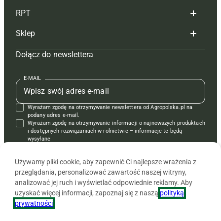
RPT
Reklama
Hoduj z głową bydło
Sklep
Tagi
Hoduj z głową świnie
Redakcja
Dołącz do newslettera
Mapa serwisu
Prenumerata
Prenumerata
Czasopisma i prenumerata
Kontakt
Redakcja
Reklama
Książki
E-MAIL
Regulamin
Kontakt
Kontakt
Regulamin
Wyrażam zgodę na otrzymywanie newslettera od Agropolska.pl na
Polityka prywatności
Reklama
Krzyżówki
podany adres e-mail.
Wyrażam zgodę na otrzymywanie informacji o najnowszych produktach
i dostępnych rozwiązaniach w rolnictwie – informacje te będą
wysyłane
od APRA sp. z o.o. w imieniu partnerów.
Używamy pliki cookie, aby zapewnić Ci najlepsze wrażenia z
przeglądania, personalizować zawartość naszej witryny,
analizować jej ruch i wyświetlać odpowiednie reklamy. Aby
uzyskać więcej informacji, zapoznaj się z naszą
polityką
prywatności
.