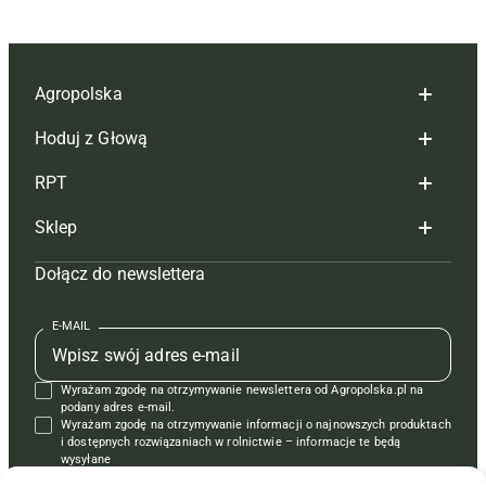
Agropolska
Hoduj z Głową
Redakcja
RPT
Reklama
Hoduj z głową bydło
Sklep
Tagi
Hoduj z głową świnie
Redakcja
Dołącz do newslettera
Mapa serwisu
Prenumerata
Prenumerata
Czasopisma i prenumerata
Kontakt
Redakcja
Reklama
Książki
E-MAIL
Regulamin
Kontakt
Kontakt
Regulamin
Wyrażam zgodę na otrzymywanie newslettera od Agropolska.pl na
Polityka prywatności
Reklama
Krzyżówki
podany adres e-mail.
Wyrażam zgodę na otrzymywanie informacji o najnowszych produktach
i dostępnych rozwiązaniach w rolnictwie – informacje te będą
wysyłane
od APRA sp. z o.o. w imieniu partnerów.