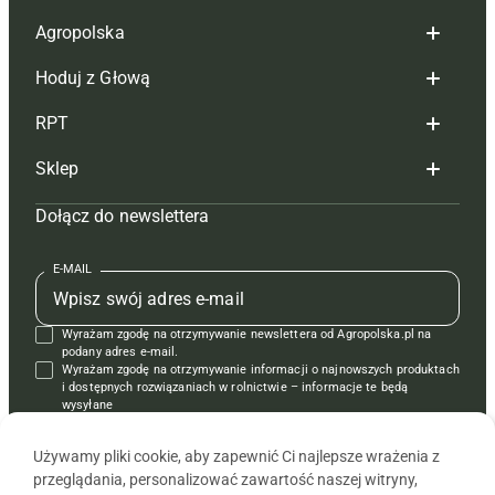
Agropolska
Hoduj z Głową
Redakcja
RPT
Reklama
Hoduj z głową bydło
Sklep
Tagi
Hoduj z głową świnie
Redakcja
Dołącz do newslettera
Mapa serwisu
Prenumerata
Prenumerata
Czasopisma i prenumerata
Kontakt
Redakcja
Reklama
Książki
E-MAIL
Regulamin
Kontakt
Kontakt
Regulamin
Wyrażam zgodę na otrzymywanie newslettera od Agropolska.pl na
Polityka prywatności
Reklama
Krzyżówki
podany adres e-mail.
Wyrażam zgodę na otrzymywanie informacji o najnowszych produktach
i dostępnych rozwiązaniach w rolnictwie – informacje te będą
wysyłane
od APRA sp. z o.o. w imieniu partnerów.
Używamy pliki cookie, aby zapewnić Ci najlepsze wrażenia z
przeglądania, personalizować zawartość naszej witryny,