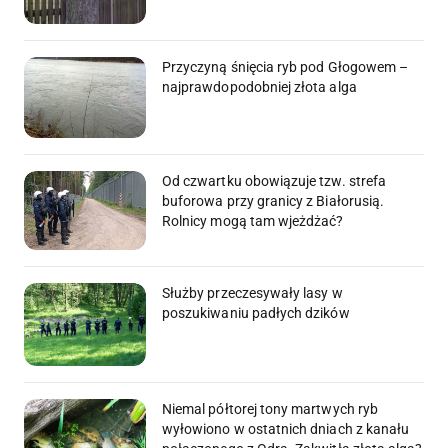
Przyczyną śnięcia ryb pod Głogowem –
najprawdopodobniej złota alga
Od czwartku obowiązuje tzw. strefa
buforowa przy granicy z Białorusią.
Rolnicy mogą tam wjeżdżać?
Służby przeczesywały lasy w
poszukiwaniu padłych dzików
Niemal półtorej tony martwych ryb
wyłowiono w ostatnich dniach z kanału