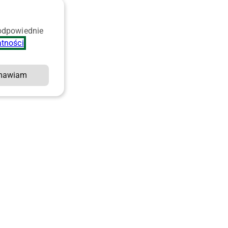
 odpowiednie
atności
.
mawiam