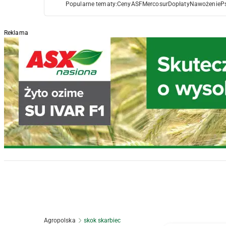
Popularne tematy:
Ceny
ASF
Mercosur
Dopłaty
Nawożenie
P
Reklama
Agropolska
skok skarbiec