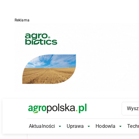
Reklama
Main Logo
Aktualności
Uprawa
Hodowla
Techn
Aktualności Submenu
Uprawa Submenu
Hodowl