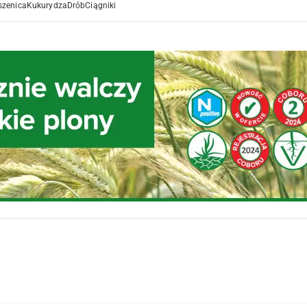
szenica
Kukurydza
Drób
Ciągniki