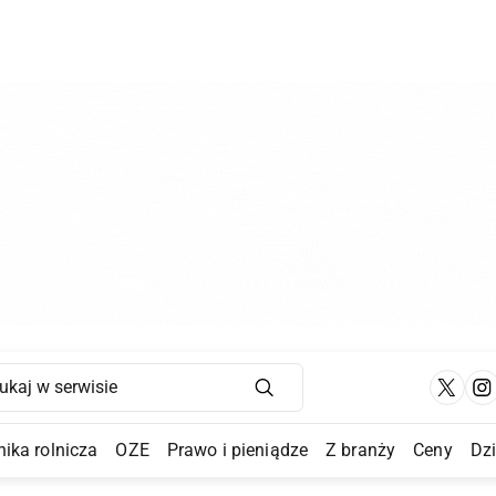
Main Navigation
ika rolnicza
OZE
Prawo i pieniądze
Z branży
Ceny
Dz
a Submenu