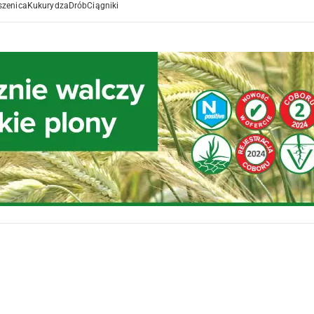
szenica
Kukurydza
Drób
Ciągniki