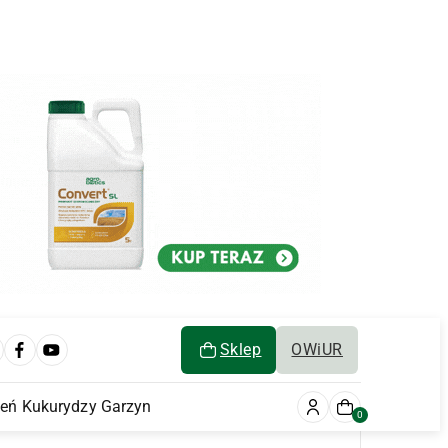
Sklep
OWiUR
ień Kukurydzy Garzyn
0