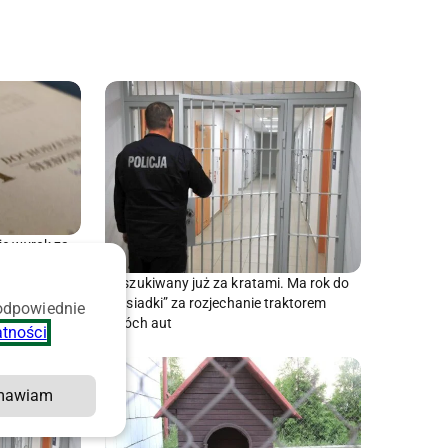
je wyrok za
ledztwo
Poszukiwany już za kratami. Ma rok do
„odsiadki” za rozjechanie traktorem
 odpowiednie
dwóch aut
atności
.
mawiam