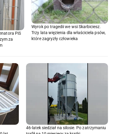
Wyrok po tragedii we wsi Skarbiciesz.
Trzy lata więzienia dla właściciela psów,
enatora PiS
które zagryzły człowieka
czym za
em
46-latek siedział na silosie. Po zatrzymaniu
0 lat
trafił na 10 miesięcy za kratki