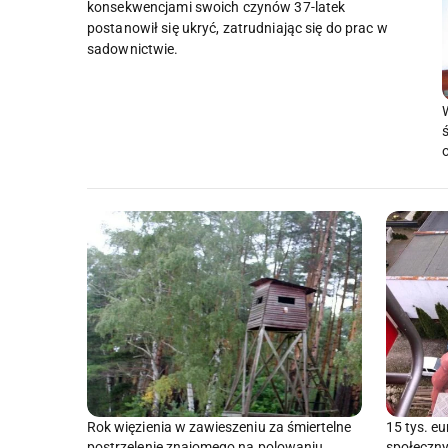
konsekwencjami swoich czynów 37-latek
postanowił się ukryć, zatrudniając się do prac w
sadownictwie.
Rok więzienia w zawieszeniu za śmiertelne
15 tys. e
postrzelenie znajomego na polowaniu
społeczny