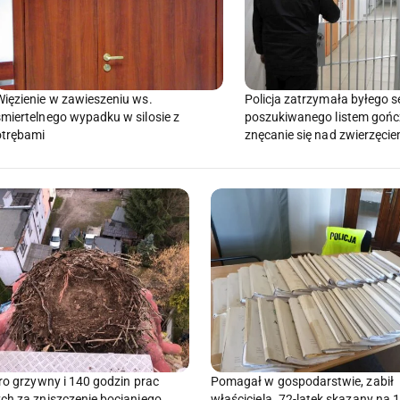
Więzienie w zawieszeniu ws.
Policja zatrzymała byłego s
śmiertelnego wypadku w silosie z
poszukiwanego listem goń
otrębami
znęcanie się nad zwierzęci
uro grzywny i 140 godzin prac
Pomagał w gospodarstwie, zabił
ch za zniszczenie bocianiego
właściciela. 72-latek skazany na 1