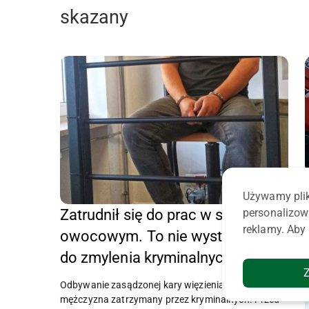
skazany
K
Używamy plik
personalizow
Zatrudnił się do prac w sadzie
reklamy. Aby 
owocowym. To nie wystarczyło
do zmylenia kryminalnych
Odbywanie zasądzonej kary więzienia zaczął już
mężczyzna zatrzymany przez kryminalnych. Przed