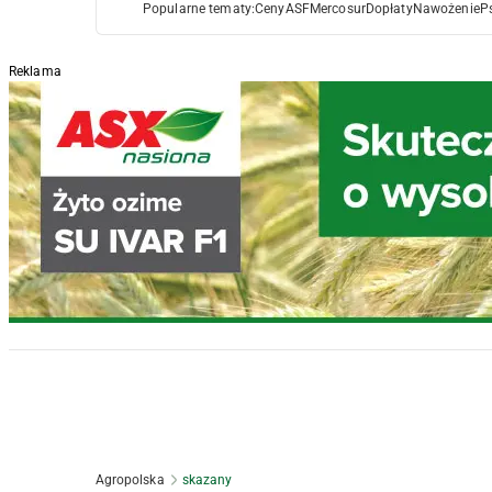
Popularne tematy:
Ceny
ASF
Mercosur
Dopłaty
Nawożenie
P
Reklama
Agropolska
skazany