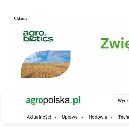
Reklama
Main Logo
Aktualności
Uprawa
Hodowla
Techn
Aktualności Submenu
Uprawa Submenu
Hodowl