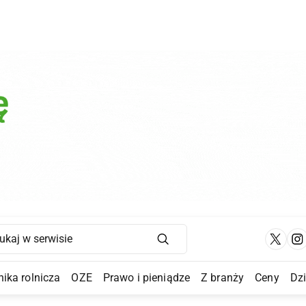
Main Navigation
ika rolnicza
OZE
Prawo i pieniądze
Z branży
Ceny
Dz
a Submenu