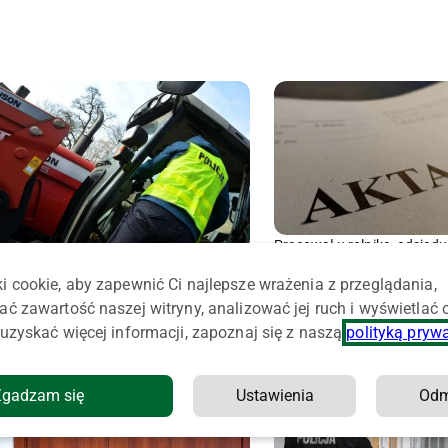
Pracował u rolnika, odsiadu
olejny kierowca stracił ciągnik rolniczy.
zabójstwo. Ruszyło nowe ś
Sąd orzekł też bezwzględne więzienie
i cookie, aby zapewnić Ci najlepsze wrażenia z przeglądania,
ać zawartość naszej witryny, analizować jej ruch i wyświetlać
uzyskać więcej informacji, zapoznaj się z naszą
polityką pryw
Zgadzam się
Ustawienia
Od