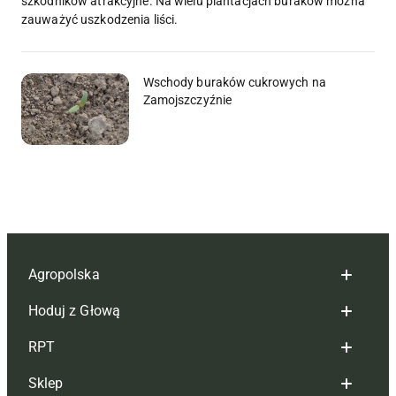
szkodników atrakcyjne. Na wielu plantacjach buraków można
zauważyć uszkodzenia liści.
Wschody buraków cukrowych na
Zamojszczyźnie
Agropolska
Hoduj z Głową
Redakcja
RPT
Reklama
Hoduj z głową bydło
Sklep
Tagi
Hoduj z głową świnie
Redakcja