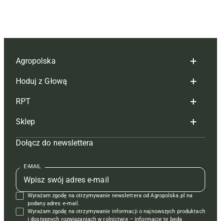
Agropolska
Hoduj z Głową
Redakcja
RPT
Reklama
Hoduj z głową bydło
Sklep
Tagi
Hoduj z głową świnie
Redakcja
Dołącz do newslettera
Mapa serwisu
Prenumerata
Prenumerata
Czasopisma i prenumerata
Kontakt
Redakcja
Reklama
Książki
E-MAIL
Regulamin
Kontakt
Kontakt
Regulamin
Wyrażam zgodę na otrzymywanie newslettera od Agropolska.pl na
Polityka prywatności
Reklama
Krzyżówki
podany adres e-mail.
Wyrażam zgodę na otrzymywanie informacji o najnowszych produktach
i dostępnych rozwiązaniach w rolnictwie – informacje te będą