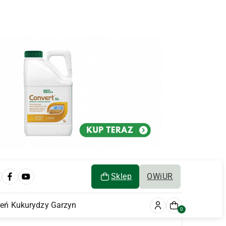
Sklep
OWiUR
ień Kukurydzy Garzyn
0