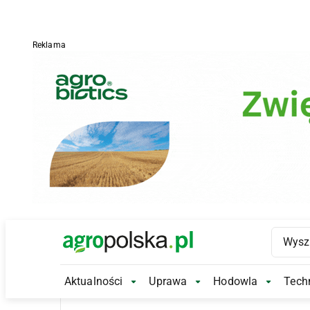
Reklama
Main Logo
Aktualności
Uprawa
Hodowla
Techn
Aktualności Submenu
Uprawa Submenu
Hodowl