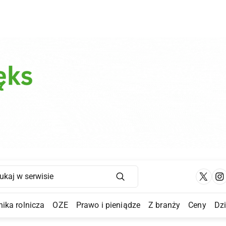
Main Navigation
ika rolnicza
OZE
Prawo i pieniądze
Z branży
Ceny
Dz
a Submenu