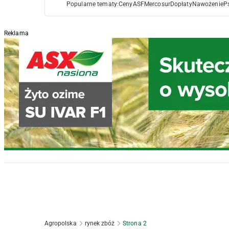
Popularne tematy:
Ceny
ASF
Mercosur
Dopłaty
Nawożenie
P
Reklama
Agropolska
rynek zbóż
Strona 2