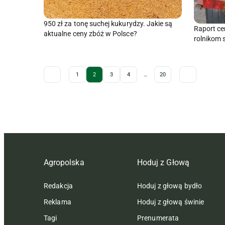
950 zł za tonę suchej kukurydzy. Jakie są
Raport ce
aktualne ceny zbóż w Polsce?
rolnikom 
Archive Pagination
1
2
3
4
…
20
Agropolska
Hoduj z Głową
Redakcja
Hoduj z głową bydło
Reklama
Hoduj z głową świnie
Tagi
Prenumerata