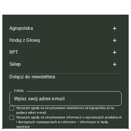
Agropolska
Hoduj z Głową
Redakcja
RPT
Reklama
Hoduj z głową bydło
Sklep
Tagi
Hoduj z głową świnie
Redakcja
Dołącz do newslettera
Mapa serwisu
Prenumerata
Prenumerata
Czasopisma i prenumerata
Kontakt
Redakcja
Reklama
Książki
E-MAIL
Regulamin
Kontakt
Kontakt
Regulamin
Wyrażam zgodę na otrzymywanie newslettera od Agropolska.pl na
Polityka prywatności
Reklama
Krzyżówki
podany adres e-mail.
Wyrażam zgodę na otrzymywanie informacji o najnowszych produktach
i dostępnych rozwiązaniach w rolnictwie – informacje te będą
wysyłane