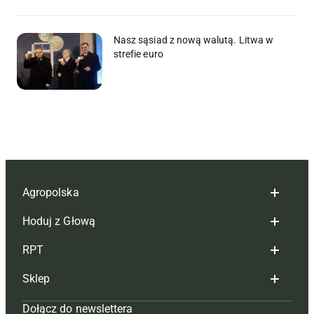
Nasz sąsiad z nową walutą. Litwa w
strefie euro
Agropolska
Hoduj z Głową
Redakcja
RPT
Reklama
Hoduj z głową bydło
Sklep
Tagi
Hoduj z głową świnie
Redakcja
Dołącz do newslettera
Mapa serwisu
Prenumerata
Prenumerata
Czasopisma i prenumerata