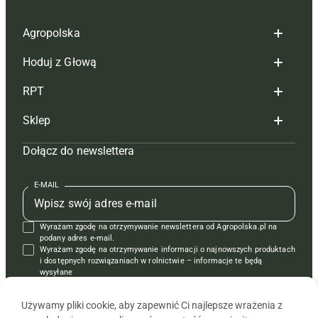
Agropolska
Hoduj z Głową
Redakcja
RPT
Reklama
Hoduj z głową bydło
Sklep
Tagi
Hoduj z głową świnie
Redakcja
Dołącz do newslettera
Mapa serwisu
Prenumerata
Prenumerata
Czasopisma i prenumerata
Kontakt
Redakcja
Reklama
Książki
E-MAIL
Regulamin
Kontakt
Kontakt
Regulamin
Wyrażam zgodę na otrzymywanie newslettera od Agropolska.pl na
Polityka prywatności
Reklama
Krzyżówki
podany adres e-mail.
Wyrażam zgodę na otrzymywanie informacji o najnowszych produktach
i dostępnych rozwiązaniach w rolnictwie – informacje te będą
wysyłane
od APRA sp. z o.o. w imieniu partnerów.
Używamy pliki cookie, aby zapewnić Ci najlepsze wrażenia z