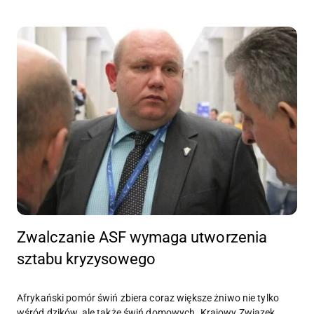
Zwalczanie ASF wymaga utworzenia
sztabu kryzysowego
Afrykański pomór świń zbiera coraz większe żniwo nie tylko
wśród dzików, ale także świń domowych. Krajowy Związek