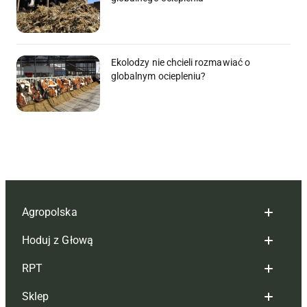
Ekolodzy nie chcieli rozmawiać o
globalnym ociepleniu?
Agropolska
Hoduj z Głową
Redakcja
RPT
Reklama
Hoduj z głową bydło
Sklep
Tagi
Hoduj z głową świnie
Redakcja