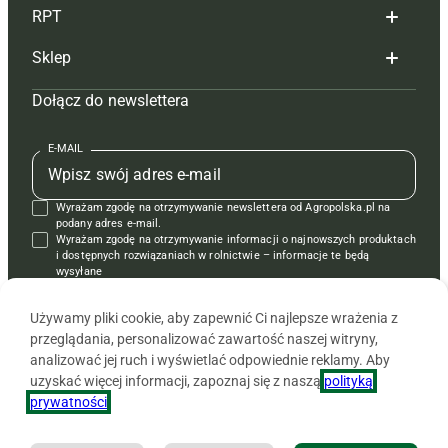
RPT
Reklama
Hoduj z głową bydło
Sklep
Tagi
Hoduj z głową świnie
Redakcja
Dołącz do newslettera
Mapa serwisu
Prenumerata
Prenumerata
Czasopisma i prenumerata
Kontakt
Redakcja
Reklama
Książki
E-MAIL
Regulamin
Kontakt
Kontakt
Regulamin
Wyrażam zgodę na otrzymywanie newslettera od Agropolska.pl na
Polityka prywatności
Reklama
Krzyżówki
podany adres e-mail.
Wyrażam zgodę na otrzymywanie informacji o najnowszych produktach
i dostępnych rozwiązaniach w rolnictwie – informacje te będą
wysyłane
od APRA sp. z o.o. w imieniu partnerów.
Używamy pliki cookie, aby zapewnić Ci najlepsze wrażenia z
przeglądania, personalizować zawartość naszej witryny,
analizować jej ruch i wyświetlać odpowiednie reklamy. Aby
uzyskać więcej informacji, zapoznaj się z naszą
polityką
prywatności
.