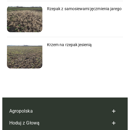
Rzepak z samosiewami jęczmienia jarego
Krzem na rzepak jesienią
Agropolska
Hoduj z Głową
Redakcja