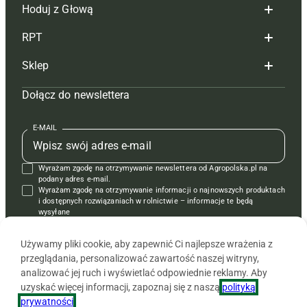
Hoduj z Głową
Redakcja
RPT
Reklama
Hoduj z głową bydło
Sklep
Tagi
Hoduj z głową świnie
Redakcja
Dołącz do newslettera
Mapa serwisu
Prenumerata
Prenumerata
Czasopisma i prenumerata
Kontakt
Redakcja
Reklama
Książki
E-MAIL
Regulamin
Kontakt
Kontakt
Regulamin
Wyrażam zgodę na otrzymywanie newslettera od Agropolska.pl na
Polityka prywatności
Reklama
Krzyżówki
podany adres e-mail.
Wyrażam zgodę na otrzymywanie informacji o najnowszych produktach
i dostępnych rozwiązaniach w rolnictwie – informacje te będą
wysyłane
od APRA sp. z o.o. w imieniu partnerów.
Używamy pliki cookie, aby zapewnić Ci najlepsze wrażenia z
przeglądania, personalizować zawartość naszej witryny,
analizować jej ruch i wyświetlać odpowiednie reklamy. Aby
uzyskać więcej informacji, zapoznaj się z naszą
polityką
prywatności
.