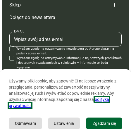
Sklep
Tagi
Hoduj z głową świnie
Redakcja
Dołącz do newslettera
Mapa serwisu
Prenumerata
Prenumerata
Czasopisma i prenumerata
Kontakt
Redakcja
Reklama
Książki
E-MAIL
Regulamin
Kontakt
Kontakt
Regulamin
Wyrażam zgodę na otrzymywanie newslettera od Agropolska.pl na
Polityka prywatności
Reklama
Krzyżówki
podany adres e-mail.
Wyrażam zgodę na otrzymywanie informacji o najnowszych produktach
i dostępnych rozwiązaniach w rolnictwie – informacje te będą
wysyłane
od APRA sp. z o.o. w imieniu partnerów.
Używamy pliki cookie, aby zapewnić Ci najlepsze wrażenia z
przeglądania, personalizować zawartość naszej witryny,
analizować jej ruch i wyświetlać odpowiednie reklamy. Aby
uzyskać więcej informacji, zapoznaj się z naszą
polityką
prywatności
.
Odmawiam
Ustawienia
Zgadzam się
Copyright © 2026 Agencja Promocji Rolnictwa i Agrobiznesu APRA