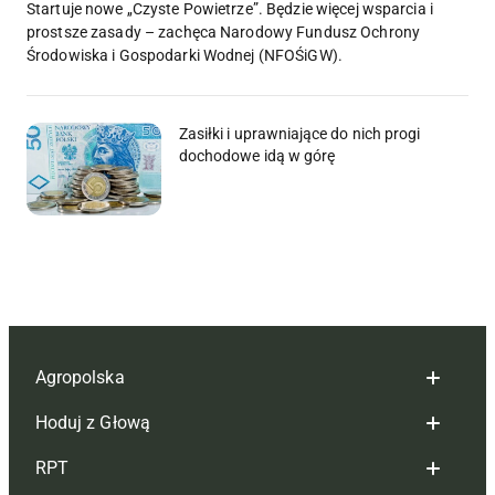
Startuje nowe „Czyste Powietrze”. Będzie więcej wsparcia i
prostsze zasady – zachęca Narodowy Fundusz Ochrony
Środowiska i Gospodarki Wodnej (NFOŚiGW).
Zasiłki i uprawniające do nich progi
dochodowe idą w górę
Agropolska
Hoduj z Głową
Redakcja
RPT
Reklama
Hoduj z głową bydło