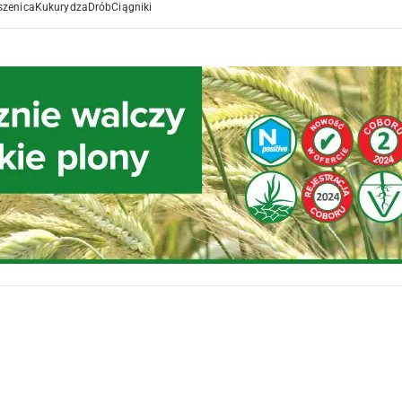
szenica
Kukurydza
Drób
Ciągniki