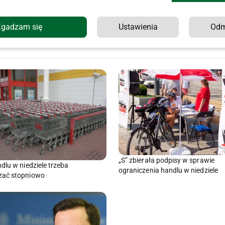
Zgadzam się
Ustawienia
Od
Sejm za dalszymi pracami w sprawie
Większość Polaków za zak
ograniczeń handlu w niedziele
w niedzielę
„S” zbierała podpisy w sprawie
dlu w niedziele trzeba
ograniczenia handlu w niedziele
ać stopniowo