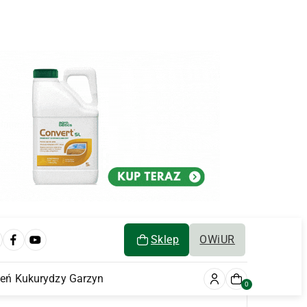
Sklep
OWiUR
ień Kukurydzy Garzyn
0