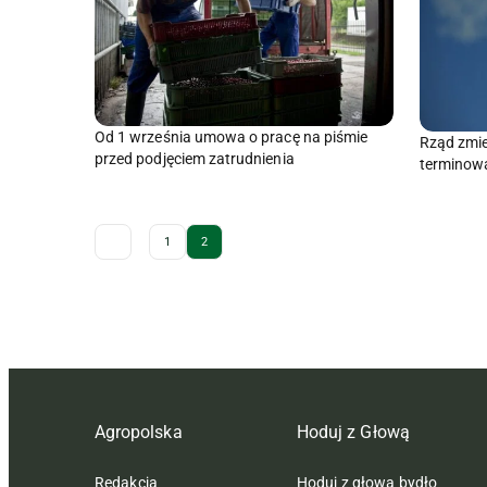
Od 1 września umowa o pracę na piśmie
Rząd zmi
przed podjęciem zatrudnienia
terminowa
Archive Pagination
1
2
Agropolska
Hoduj z Głową
Redakcja
Hoduj z głową bydło