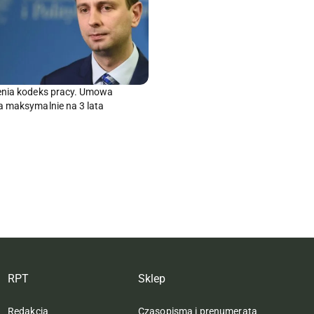
enia kodeks pracy. Umowa
 maksymalnie na 3 lata
RPT
Sklep
Redakcja
Czasopisma i prenumerata