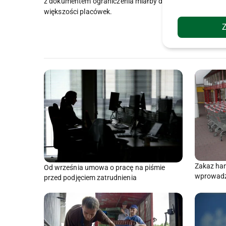
z dokumentem ograniczenia miałby dotyczyć
większości placówek.
Zakaz han
Od września umowa o pracę na piśmie
wprowadz
przed podjęciem zatrudnienia