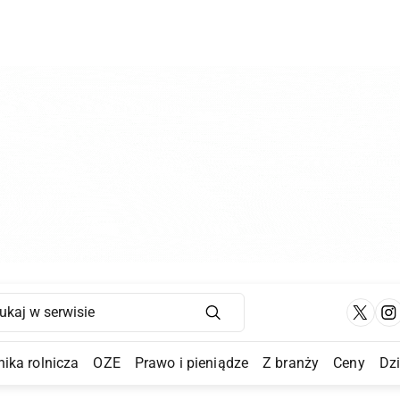
Main Navigation
ika rolnicza
OZE
Prawo i pieniądze
Z branży
Ceny
Dz
a Submenu