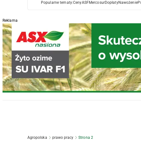
Popularne tematy:
Ceny
ASF
Mercosur
Dopłaty
Nawożenie
P
Reklama
Agropolska
prawo pracy
Strona 2