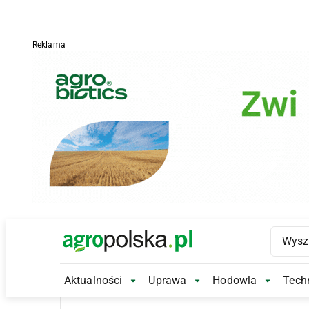
Reklama
Main Logo
Aktualności
Uprawa
Hodowla
Techn
Aktualności Submenu
Uprawa Submenu
Hodowl