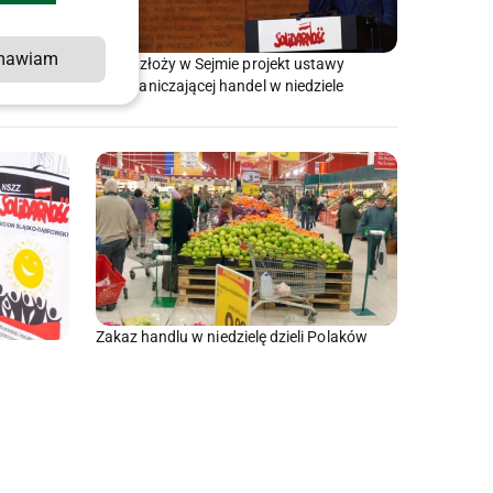
mawiam
azem handlu
„S” złoży w Sejmie projekt ustawy
ograniczającej handel w niedziele
Zakaz handlu w niedzielę dzieli Polaków