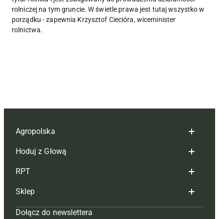
rolniczej na tym gruncie. W świetle prawa jest tutaj wszystko w
porządku - zapewnia Krzysztof Ciecióra, wiceminister
rolnictwa.
Agropolska
Hoduj z Głową
Redakcja
RPT
Reklama
Hoduj z głową bydło
Sklep
Tagi
Hoduj z głową świnie
Redakcja
Dołącz do newslettera
Mapa serwisu
Prenumerata
Prenumerata
Czasopisma i prenumerata